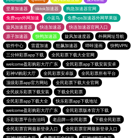
坚果加速器
tiktok加速器
狗急加速器官网
免费vqn外网加速
小蓝鸟
免费vps加速器外网苹果版
旋风加速度器
快连加速器
快连加速器官网入口
原子加速器
快鸭加速器
旋风加速度器
外网网址导航
软件中心
雷霆加速
狂飙加速器
哔咔漫画
快鸭VPN
三分钟彩票app下载
全民彩票下载大全官网
welcome盈彩购彩大厅广东
全民彩票app下载安装安卓
彩神Vl购彩大厅
全民彩票安卓版
全民彩票所有平台
顶级彩票app官方网站
全民彩票下载大全官网
全民娱乐彩票下载安装
下载全民彩票
全民彩票app下载大全
快乐彩票app下载地址
welcome盈彩购彩大厅广东
全民彩票版本官方下载
乐彩彩票平台合法吗
老品牌—全民彩票
下载全民彩票
全民彩票官网最新登录入口
全民彩票官网最新登录入口