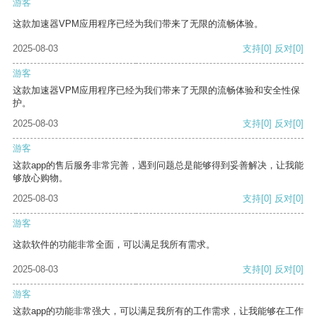
游客
这款加速器VPM应用程序已经为我们带来了无限的流畅体验。
2025-08-03
支持
[0]
反对
[0]
游客
这款加速器VPM应用程序已经为我们带来了无限的流畅体验和安全性保
护。
2025-08-03
支持
[0]
反对
[0]
游客
这款app的售后服务非常完善，遇到问题总是能够得到妥善解决，让我能
够放心购物。
2025-08-03
支持
[0]
反对
[0]
游客
这款软件的功能非常全面，可以满足我所有需求。
2025-08-03
支持
[0]
反对
[0]
游客
这款app的功能非常强大，可以满足我所有的工作需求，让我能够在工作