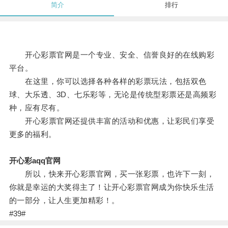
简介
排行
开心彩票官网是一个专业、安全、信誉良好的在线购彩
平台。
在这里，你可以选择各种各样的彩票玩法，包括双色
球、大乐透、3D、七乐彩等，无论是传统型彩票还是高频彩
种，应有尽有。
开心彩票官网还提供丰富的活动和优惠，让彩民们享受
更多的福利。
开心彩aqq官网
所以，快来开心彩票官网，买一张彩票，也许下一刻，
你就是幸运的大奖得主了！让开心彩票官网成为你快乐生活
的一部分，让人生更加精彩！。
#39#