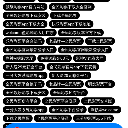
顶级彩票app官方网站
全民彩票下载大全官网
全民娱乐彩票下载安装
下载全民彩票
全民彩票app下载大全
快乐彩票app下载地址
welcome盈彩购彩大厅广东
全民彩票版本官方下载
乐彩彩票平台合法吗
老品牌—全民彩票
下载全民彩票
全民彩票官网最新登录入口
全民彩票官网最新登录入口
彩神Vl购彩大厅
免费送彩金68元
彩神Vl购彩大厅
新人送29元彩金平台
全民彩票官网app下载安装
一分大发系统彩票app
新人送29元彩金平台
全民彩票平台换了吗
老品牌—全民彩票
明发彩票平台
全民娱乐彩票下载安装
全民彩票所有平台
全民彩票所有平台
全民彩票平台登录
全民彩票安卓版
一分大发系统彩票app
全民彩票平台登录
6f彩票welcome
下载全民彩票
全民彩票平台登录
三分钟彩票app下载
9123购彩welcome中心