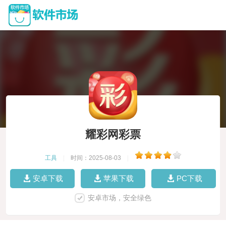
耀彩网彩票
工具
|
时间：2025-08-03
|
安卓下载
苹果下载
PC下载
安卓市场，安全绿色