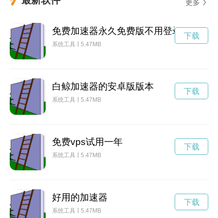
更多
免费加速器永久免费版不用登录
下载
系统工具
5.47MB
白鲸加速器的安卓版版本
下载
系统工具
5.47MB
免费vps试用一年
下载
系统工具
5.47MB
好用的加速器
下载
系统工具
5.47MB